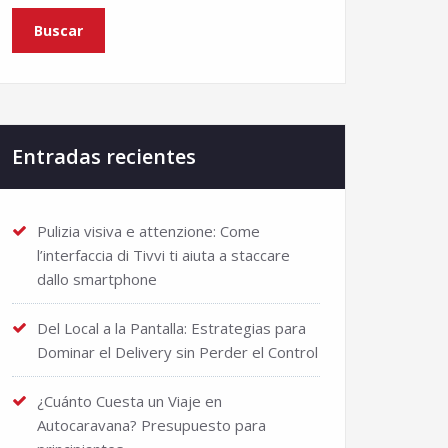
Entradas recientes
Pulizia visiva e attenzione: Come
l’interfaccia di Tivvi ti aiuta a staccare
dallo smartphone
Del Local a la Pantalla: Estrategias para
Dominar el Delivery sin Perder el Control
¿Cuánto Cuesta un Viaje en
Autocaravana? Presupuesto para