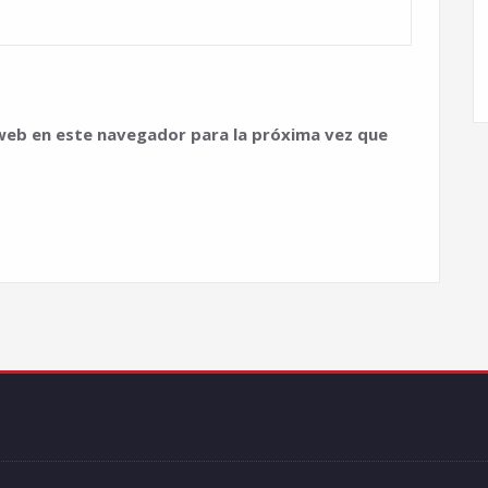
web en este navegador para la próxima vez que