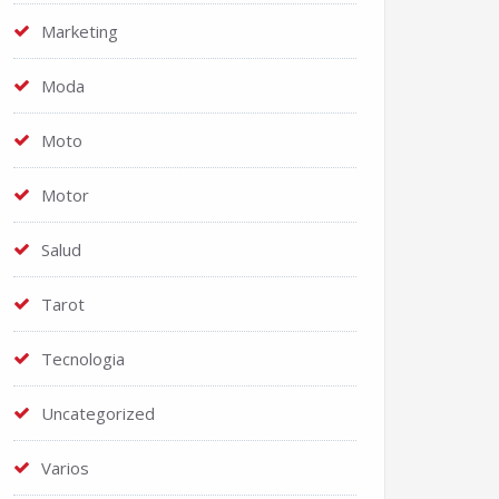
Marketing
Moda
Moto
Motor
Salud
Tarot
Tecnologia
Uncategorized
Varios