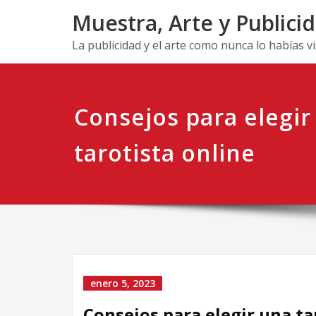
Ir
Muestra, Arte y Publici
al
contenido
La publicidad y el arte como nunca lo habías v
Consejos para elegir
tarotista online
enero 5, 2023
Consejos para elegir una ta