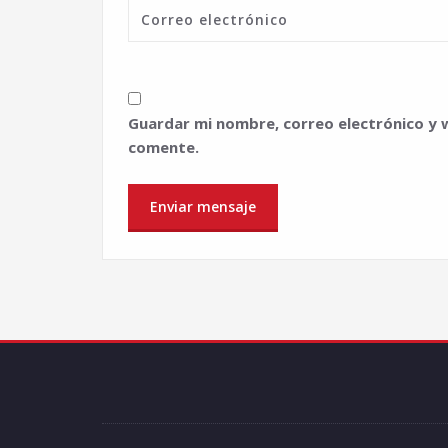
Guardar mi nombre, correo electrónico y 
comente.