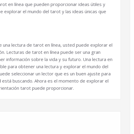
rot en línea que pueden proporcionar ideas útiles y
de explorar el mundo del tarot y las ideas únicas que
una lectura de tarot en línea, usted puede explorar el
ión. Lecturas de tarot en línea puede ser una gran
 información sobre la vida y su futuro. Una lectura en
ble para obtener una lectura y explorar el mundo del
 puede seleccionar un lector que es un buen ajuste para
ed está buscando. Ahora es el momento de explorar el
rientación tarot puede proporcionar.