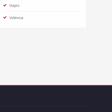
Viajes
Videncia