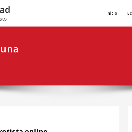
dad
Inicio
E
isto
 una
rotista online