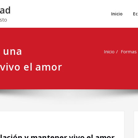
dad
Inicio
E
isto
 una
Inicio
Formas 
vivo el amor
lación y mantener vivo el amor